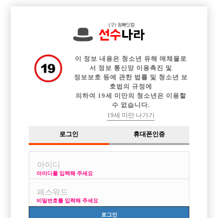

전체 구인정보
중빠 구인정보
아빠방 구인정보
웨이터 구인정보
이력서등록
이력서정보
광고안내
커뮤니티
이 정보 내용은 청소년 유해 매체물로
서 정보 통신망 이용촉진 및
정보보호 등에 관한 법률 및 청소년 보
호법의 규정에
의하여 19세 미만의 청소년은 이용할
수 없습니다.
익산같이 일하러갈사람
19세 미만 나가기
작성자
익명
25-05-02 02:51
조회
2,157회
댓글
2건
로그인
휴대폰인증
목록
아이디를 입력해 주세요
아는형 실장잇는데 진짜잘해줌
비밀번호를 입력해 주세요
로그인