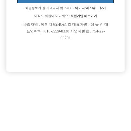
회원정보가 잘 기억나지 않으세요?
아아디/패스워드 찾기
아직도 회원이 아니세요?
회원가입 바로가기
사업자명 : 에이치오(HO)컴즈 대표자명 : 정 율 린 대
표연락처 : 010-2229-8330 사업자번호 : 754-22-
00701
댓글 목록
회원가입 이후 댓글 등록이 가능합니다
익명 작성일
25-05-04 10:37
혹시 그형 이름이?
익명 작성일
25-05-07 15:25
못생겨도됨??