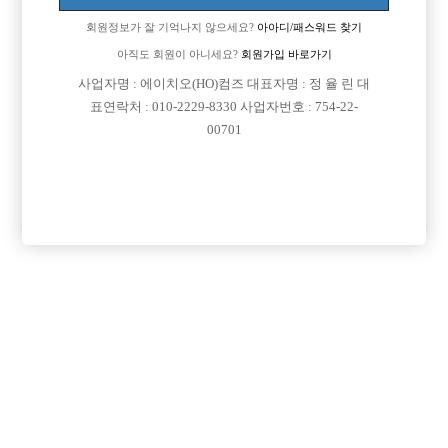
회원정보가 잘 기억나지 않으세요?
아아디/패스워드 찾기
아직도 회원이 아니세요?
회원가입 바로가기
사업자명 : 에이치오(HO)컴즈 대표자명 : 정 율 린 대
표연락처 : 010-2229-8330 사업자번호 : 754-22-
00701
댓글 목록
회원가입 이후 댓글 등록이 가능합니다
익명 작성일
25-02-05 00:50
댓글내용 확인
익명 작성일
25-07-30 04:40
댓글내용 확인