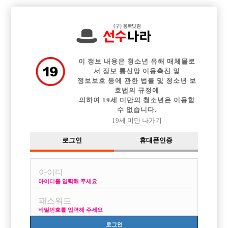

전체 구인정보
중빠 구인정보
아빠방 구인정보
웨이터 구인정보
이력서등록
이력서정보
광고안내
커뮤니티
이 정보 내용은 청소년 유해 매체물로
서 정보 통신망 이용촉진 및
정보보호 등에 관한 법률 및 청소년 보
호법의 규정에
의하여 19세 미만의 청소년은 이용할
수 없습니다.
금토만 일 가능한가요?
19세 미만 나가기
작성자
익명
25-01-20 21:32
조회
2,832회
댓글
2건
로그인
휴대폰인증
목록
아이디를 입력해 주세요
노는거 좋아하고 얼굴은 박살나지는 않았어요 금토만 일가능한가요?
비밀번호를 입력해 주세요
로그인