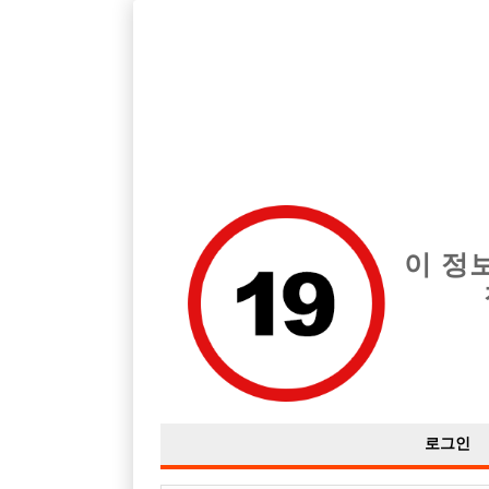
호스트바 전문 구인구직 사이트 선수나라 커뮤니티에서 다양
전체 구인정보
중빠 구인
아빠방 구
이 정
선수들 출근
작성자
익명
25-01-15 20:32
조회
2,142회
댓글
로그인