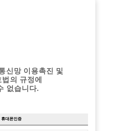
옴므알바
밤알바
회원가입
로그인
광고안내
이력서등록
마이페이지
 통신망 이용촉진 및
호법의 규정에
수 없습니다.
휴대폰인증