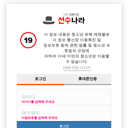

전체 구인정보
중빠 구인정보
아빠방 구인정보
웨이터 구인정보
이력서등록
이력서정보
광고안내
커뮤니티
이 정보 내용은 청소년 유해 매체물로
서 정보 통신망 이용촉진 및
정보보호 등에 관한 법률 및 청소년 보
호법의 규정에
의하여 19세 미만의 청소년은 이용할
수 없습니다.
당진 선수 모집합니다 숙소 첫달 지원
19세 미만 나가기
작성자
익명
24-10-23 04:07
조회
2,248회
댓글
0건
로그인
휴대폰인증
목록
아이디를 입력해 주세요
당진. 신규오픈가게. 선수분들 모집 합니다 연락 주세요 010 8453 2551
비밀번호를 입력해 주세요
로그인