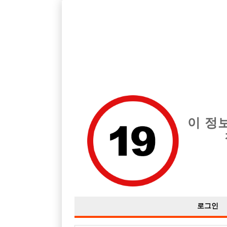
호스트바 전문 구인구직 사이트 선수나라 커뮤니티에서 다양
전체 구인정보
중빠 구인
아빠방 구
이 정
동두천 선수모집
작성자
익명
24-09-29 21:47
조회
1,979회
댓글
로그인