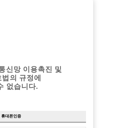
옴므알바
밤알바
회원가입
로그인
광고안내
이력서등록
마이페이지
 통신망 이용촉진 및
호법의 규정에
수 없습니다.
휴대폰인증