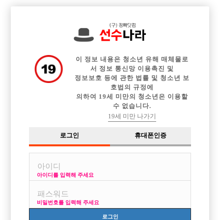

전체 구인정보
중빠 구인정보
아빠방 구인정보
웨이터 구인정보
이력서등록
이력서정보
광고안내
커뮤니티
이 정보 내용은 청소년 유해 매체물로
서 정보 통신망 이용촉진 및
정보보호 등에 관한 법률 및 청소년 보
호법의 규정에
의하여 19세 미만의 청소년은 이용할
수 없습니다.
운전실장희망합니다
19세 미만 나가기
작성자
익명
24-09-09 20:14
조회
1,864회
댓글
0건
로그인
휴대폰인증
목록
아이디를 입력해 주세요
전국어디든 가능합니다 시켜만주시면 책임감가지고 열심히 하겠습니다
나이 44 키182 몸80키로 건강합니다
비밀번호를 입력해 주세요
로그인