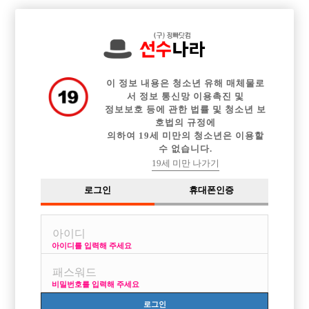

전체 구인정보
중빠 구인정보
아빠방 구인정보
웨이터 구인정보
이력서등록
이력서정보
광고안내
커뮤니티
이 정보 내용은 청소년 유해 매체물로
서 정보 통신망 이용촉진 및
정보보호 등에 관한 법률 및 청소년 보
호법의 규정에
의하여 19세 미만의 청소년은 이용할
수 없습니다.
22일차 종로인스타 불법도박장 반대 집회
19세 미만 나가기
작성자
익명
24-09-07 09:19
조회
2,151회
댓글
0건
로그인
휴대폰인증
목록
아이디를 입력해 주세요
22일차 종로인스타 불법도박장 반대 집회
비밀번호를 입력해 주세요
로그인