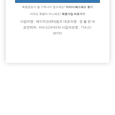
회원정보가 잘 기억나지 않으세요?
아아디/패스워드 찾기
아직도 회원이 아니세요?
회원가입 바로가기
사업자명 : 에이치오(HO)컴즈 대표자명 : 정 율 린 대
표연락처 : 010-2229-8330 사업자번호 : 754-22-
00701
댓글 목록
회원가입 이후 댓글 등록이 가능합니다
익명 작성일
25-03-24 05:00
댓글내용 확인
목록