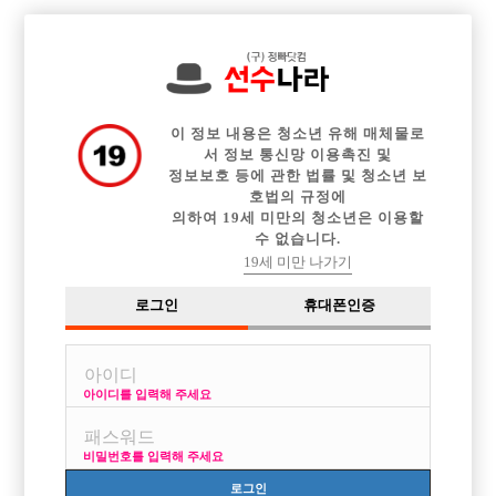

전체 구인정보
중빠 구인정보
아빠방 구인정보
웨이터 구인정보
이력서등록
이력서정보
광고안내
커뮤니티
이 정보 내용은 청소년 유해 매체물로
서 정보 통신망 이용촉진 및
정보보호 등에 관한 법률 및 청소년 보
호법의 규정에
의하여 19세 미만의 청소년은 이용할
수 없습니다.
해외 마카오,싱가폴등 원정
19세 미만 나가기
작성자
익명
24-07-06 00:44
조회
2,599회
댓글
1건
로그인
휴대폰인증
목록
아이디를 입력해 주세요
싱가폴이나 마카오 생각중인데 관계자 댓좀 남겨주세요 괜찮은곳 있으면
소개시켜주세요
비밀번호를 입력해 주세요
로그인