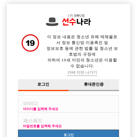

전체 구인정보
중빠 구인정보
아빠방 구인정보
웨이터 구인정보
이력서등록
이력서정보
광고안내
커뮤니티
이 정보 내용은 청소년 유해 매체물로
서 정보 통신망 이용촉진 및
정보보호 등에 관한 법률 및 청소년 보
호법의 규정에
의하여 19세 미만의 청소년은 이용할
수 없습니다.
호빠 중빠 차이점
19세 미만 나가기
작성자
익명
24-06-29 17:35
조회
4,510회
댓글
1건
로그인
휴대폰인증
목록
아이디를 입력해 주세요
중빠랑 호빠 차이점은 뭔가요 그리고 서울에 노래방도우미 말고 가라오케
처럼 상주하는 호빠는 없나요?
비밀번호를 입력해 주세요
로그인