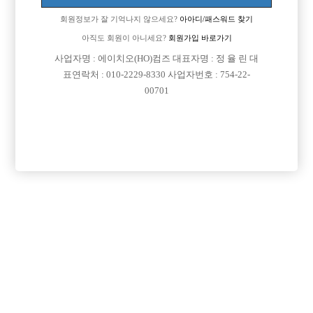
회원정보가 잘 기억나지 않으세요?
아아디/패스워드 찾기
아직도 회원이 아니세요?
회원가입 바로가기
사업자명 : 에이치오(HO)컴즈 대표자명 : 정 율 린 대
표연락처 : 010-2229-8330 사업자번호 : 754-22-
00701
댓글 목록
회원가입 이후 댓글 등록이 가능합니다
익명 작성일
24-07-20 19:24
댓글내용 확인
목록