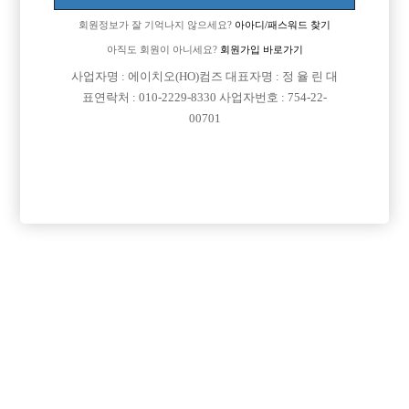
회원정보가 잘 기억나지 않으세요?
아아디/패스워드 찾기
아직도 회원이 아니세요?
회원가입 바로가기
사업자명 : 에이치오(HO)컴즈 대표자명 : 정 율 린 대
표연락처 : 010-2229-8330 사업자번호 : 754-22-
00701
댓글 목록
회원가입 이후 댓글 등록이 가능합니다
익명 작성일
24-06-17 04:16
비위좋으면 해두됨
목록