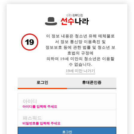

전체 구인정보
중빠 구인정보
아빠방 구인정보
웨이터 구인정보
이력서등록
이력서정보
광고안내
커뮤니티
이 정보 내용은 청소년 유해 매체물로
서 정보 통신망 이용촉진 및
정보보호 등에 관한 법률 및 청소년 보
호법의 규정에
의하여 19세 미만의 청소년은 이용할
수 없습니다.
호빠,중빠 질문합니다
19세 미만 나가기
작성자
익명
24-06-12 21:03
조회
2,855회
댓글
1건
로그인
휴대폰인증
목록
아이디를 입력해 주세요
24살 군대다녀온 청년입니다 사기를당해 대출이 있어 갚기위해 호빠를 찾
아봤는데 정말 돈만보고 열심히 해볼까 하는데 당연히 중빠보다는 일반 호
비밀번호를 입력해 주세요
빠를 하고싶지만 중빠가 수입이 더 괜찮은지 여쭤봅니다 여러가지 덕담 듣
고싶습니다!
로그인