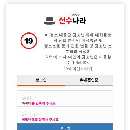

전체 구인정보
중빠 구인정보
아빠방 구인정보
웨이터 구인정보
이력서등록
이력서정보
광고안내
커뮤니티
이 정보 내용은 청소년 유해 매체물로
서 정보 통신망 이용촉진 및
정보보호 등에 관한 법률 및 청소년 보
호법의 규정에
의하여 19세 미만의 청소년은 이용할
수 없습니다.
경기권 같이 일 하실분 ㅎㅎ?
19세 미만 나가기
작성자
익명
24-05-28 20:30
조회
4,242회
댓글
4건
로그인
휴대폰인증
목록
아이디를 입력해 주세요
같이 선수 할 분 구해바요
비밀번호를 입력해 주세요
로그인