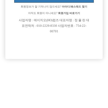
회원정보가 잘 기억나지 않으세요?
아아디/패스워드 찾기
아직도 회원이 아니세요?
회원가입 바로가기
사업자명 : 에이치오(HO)컴즈 대표자명 : 정 율 린 대
표연락처 : 010-2229-8330 사업자번호 : 754-22-
00701
댓글 목록
회원가입 이후 댓글 등록이 가능합니다
익명 작성일
24-06-05 10:54
댓글내용 확인
익명 작성일
24-06-16 18:05
댓글내용 확인