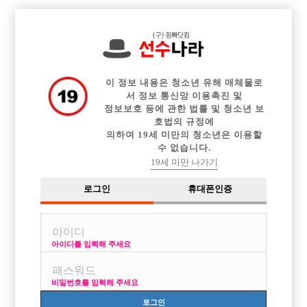

전체 구인정보
중빠 구인정보
아빠방 구인정보
웨이터 구인정보
이력서등록
이력서정보
광고안내
커뮤니티
이 정보 내용은 청소년 유해 매체물로
서 정보 통신망 이용촉진 및
정보보호 등에 관한 법률 및 청소년 보
호법의 규정에
의하여 19세 미만의 청소년은 이용할
수 없습니다.
사당 같이 일하실분 처음이에요
19세 미만 나가기
작성자
익명
18-06-25 07:41
조회
7,924회
댓글
1건
로그인
휴대폰인증
목록
아이디를 입력해 주세요
같이 할분을 찾는거에요 업주분 연락 남기지마세용 저같이 혼자하기 부담
스러우신분 같이하실분..? 카톡 WH115
비밀번호를 입력해 주세요
사당으로 갈거에요
로그인