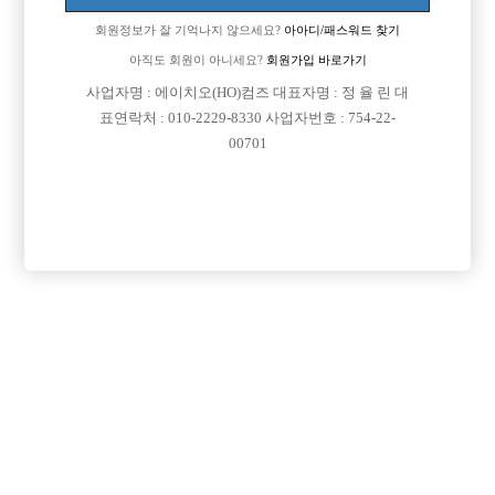
회원정보가 잘 기억나지 않으세요?
아아디/패스워드 찾기
아직도 회원이 아니세요?
회원가입 바로가기
사업자명 : 에이치오(HO)컴즈 대표자명 : 정 율 린 대
표연락처 : 010-2229-8330 사업자번호 : 754-22-
00701
댓글 목록
회원가입 이후 댓글 등록이 가능합니다
익명 작성일
23-08-05 06:15
댓글내용 확인
목록