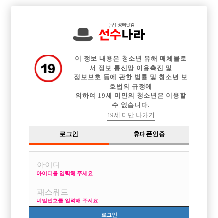

전체 구인정보
중빠 구인정보
아빠방 구인정보
웨이터 구인정보
이력서등록
이력서정보
광고안내
커뮤니티
이 정보 내용은 청소년 유해 매체물로
서 정보 통신망 이용촉진 및
정보보호 등에 관한 법률 및 청소년 보
호법의 규정에
의하여 19세 미만의 청소년은 이용할
수 없습니다.
대전쪽으로 일구해여
19세 미만 나가기
작성자
익명
18-04-26 18:56
조회
5,434회
댓글
0건
로그인
휴대폰인증
목록
아이디를 입력해 주세요
사업하다 망해서 돈도 필요하고 충전도 필요하네여
비밀번호를 입력해 주세요
이것또한 소중한 경험이라 생각이 드네여
로그인