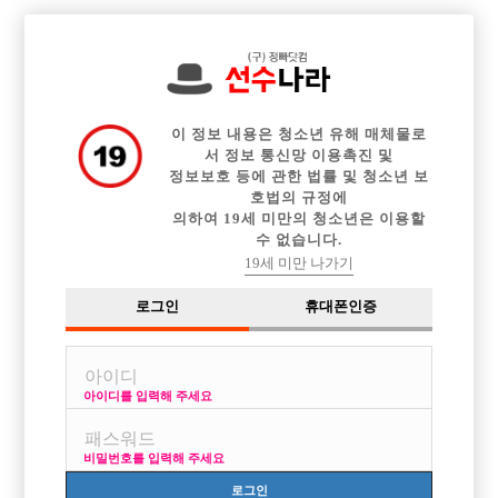

전체 구인정보
중빠 구인정보
아빠방 구인정보
웨이터 구인정보
이력서등록
이력서정보
광고안내
커뮤니티
이 정보 내용은 청소년 유해 매체물로
서 정보 통신망 이용촉진 및
정보보호 등에 관한 법률 및 청소년 보
호법의 규정에
의하여 19세 미만의 청소년은 이용할
수 없습니다.
인천 웨이터자리구해요
19세 미만 나가기
작성자
익명
18-04-26 04:37
조회
5,489회
댓글
0건
로그인
휴대폰인증
목록
아이디를 입력해 주세요
댓글부탁드립니다..
비밀번호를 입력해 주세요
로그인