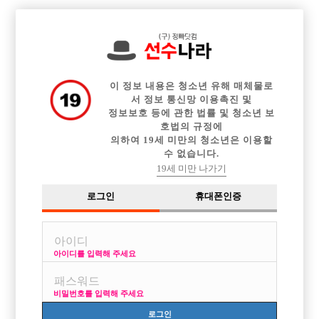

전체 구인정보
중빠 구인정보
아빠방 구인정보
웨이터 구인정보
이력서등록
이력서정보
광고안내
커뮤니티
이 정보 내용은 청소년 유해 매체물로
서 정보 통신망 이용촉진 및
정보보호 등에 관한 법률 및 청소년 보
호법의 규정에
의하여 19세 미만의 청소년은 이용할
수 없습니다.
안양 으로 오세요~~
19세 미만 나가기
작성자
익명
18-04-24 22:50
조회
3,800회
댓글
0건
로그인
휴대폰인증
목록
아이디를 입력해 주세요
초보 분들 텃세있고 빡센데 가지마시고 안양오셔서 천천이 배우시면서 에
이스 하세요
비밀번호를 입력해 주세요
로그인