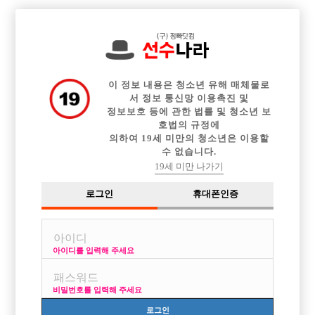

전체 구인정보
중빠 구인정보
아빠방 구인정보
웨이터 구인정보
이력서등록
이력서정보
광고안내
커뮤니티
이 정보 내용은 청소년 유해 매체물로
서 정보 통신망 이용촉진 및
정보보호 등에 관한 법률 및 청소년 보
호법의 규정에
의하여 19세 미만의 청소년은 이용할
수 없습니다.
걑이할분요
19세 미만 나가기
작성자
익명
18-04-22 19:46
조회
7,143회
댓글
5건
로그인
휴대폰인증
목록
아이디를 입력해 주세요
처음이라 같이할분 구해요
서울에서할껀데 같이면접보고 으쌰으쌰해서 같이 입문할분 있나요
비밀번호를 입력해 주세요
톡남겨주시면 톡드릴게요
로그인