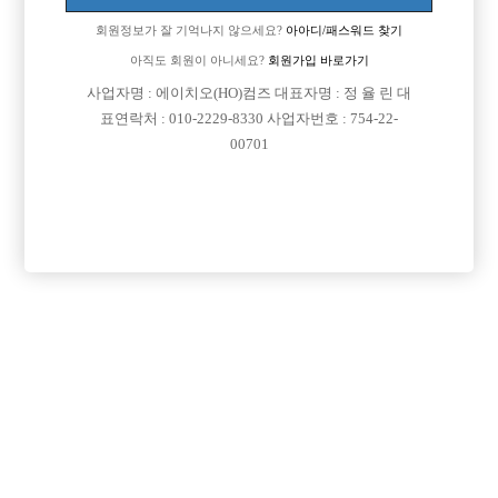
회원정보가 잘 기억나지 않으세요?
아아디/패스워드 찾기
아직도 회원이 아니세요?
회원가입 바로가기
사업자명 : 에이치오(HO)컴즈 대표자명 : 정 율 린 대
표연락처 : 010-2229-8330 사업자번호 : 754-22-
00701
댓글 목록
회원가입 이후 댓글 등록이 가능합니다
익명 작성일
18-04-23 10:13
댓글내용 확인
익명 작성일
18-04-24 22:09
댓글내용 확인