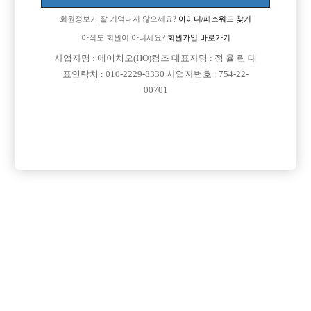
회원정보가 잘 기억나지 않으세요?
아아디/패스워드 찾기
아직도 회원이 아니세요?
회원가입 바로가기
사업자명 : 에이치오(HO)컴즈 대표자명 : 정 율 린 대
표연락처 : 010-2229-8330 사업자번호 : 754-22-
00701
댓글 목록
회원가입 이후 댓글 등록이 가능합니다
익명 작성일
18-04-22 17:57
향수는 대체적으로 개개인 이미지에 따라 어울리는 향수가 있고 또
한 같은 향수라도 어떤 사람이 쓰느냐에 따라서 향도 느낌도 달라
짐. 왜냐하면 사람들 마다 고유 생김새도 , 느낌도 , 체취도 달라서
향도 약간 다르게 남
익명 작성일
18-04-22 18:26