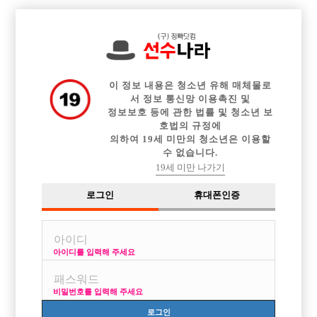

전체 구인정보
중빠 구인정보
아빠방 구인정보
웨이터 구인정보
이력서등록
이력서정보
광고안내
커뮤니티
이 정보 내용은 청소년 유해 매체물로
서 정보 통신망 이용촉진 및
정보보호 등에 관한 법률 및 청소년 보
호법의 규정에
의하여 19세 미만의 청소년은 이용할
수 없습니다.
조말론 우드세이지 써본사람
19세 미만 나가기
작성자
익명
18-04-22 09:51
조회
4,341회
댓글
7건
로그인
휴대폰인증
목록
아이디를 입력해 주세요
여자들 좋아해?? 향수추천좀해줘
비밀번호를 입력해 주세요
로그인