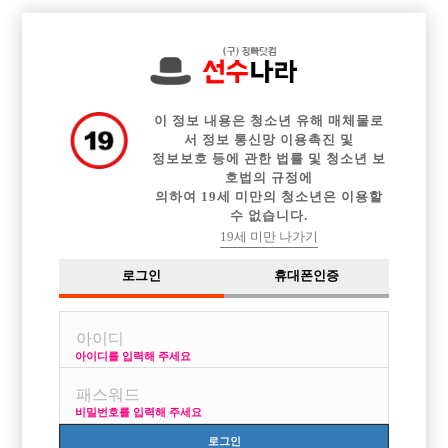

전체 구인정보
중빠 구인정보
아빠방 구인정보
웨이터 구인정보
이력서등록
이력서정보
광고안내
커뮤니티
이 정보 내용은 청소년 유해 매체물로
서 정보 통신망 이용촉진 및
정보보호 등에 관한 법률 및 청소년 보
호법의 규정에
의하여 19세 미만의 청소년은 이용할
수 없습니다.
언제부터 선수들반팔입나요??
19세 미만 나가기
작성자
익명
18-04-21 20:49
조회
5,427회
댓글
3건
로그인
휴대폰인증
목록
아이디를 입력해 주세요
더워도 반팔입으면 없어보여서 긴팔입는다던데, 언제부터입죠?
비밀번호를 입력해 주세요
로그인