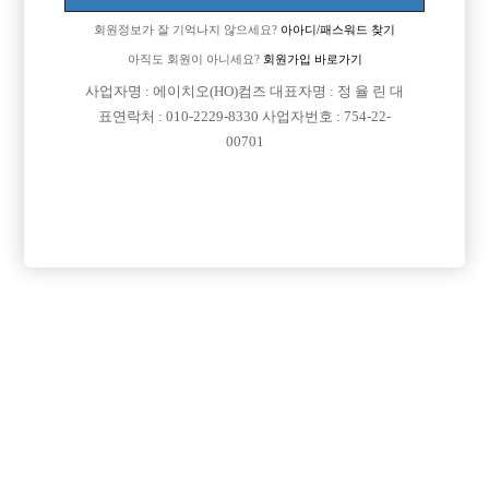
회원정보가 잘 기억나지 않으세요?
아아디/패스워드 찾기
아직도 회원이 아니세요?
회원가입 바로가기
사업자명 : 에이치오(HO)컴즈 대표자명 : 정 율 린 대
표연락처 : 010-2229-8330 사업자번호 : 754-22-
00701
댓글 목록
회원가입 이후 댓글 등록이 가능합니다
익명 작성일
18-04-22 17:51
그건 몸땡아리가 별루거나 반팔핏이 안나오니까 하는개소리고 어
울리면 사계절내내 입어도 됨 솔직히 남자 몸매 가장 많이 부각시
켜주는옷이 반팔이라 아무나 멋지게 소화못시킴. 흰티에 청바지보
셈 가장 무난하지만 잘 어울리면 겁나 멋진패션임. 그건마치 짧은
머리가 잘 어울리면 존나멋진데 남자의 얼굴은 머리빨이라고 말 하
는것들이랑 같은소리하는거임