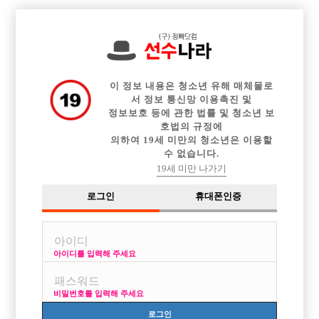

전체 구인정보
중빠 구인정보
아빠방 구인정보
웨이터 구인정보
이력서등록
이력서정보
광고안내
커뮤니티
이 정보 내용은 청소년 유해 매체물로
서 정보 통신망 이용촉진 및
정보보호 등에 관한 법률 및 청소년 보
호법의 규정에
의하여 19세 미만의 청소년은 이용할
수 없습니다.
웨이터합니다
19세 미만 나가기
작성자
익명
18-04-14 01:56
조회
3,140회
댓글
0건
로그인
휴대폰인증
목록
아이디를 입력해 주세요
뽀이자리구합니다~ 쪽지나 비댓으로 연락부탁드립니당
비밀번호를 입력해 주세요
로그인