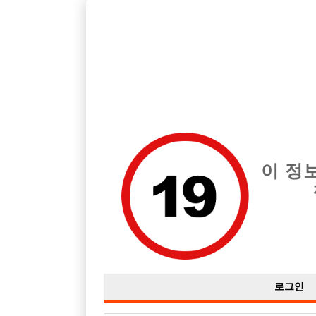
호스트바 전문 구인구직 사이트 선수나라 커뮤니티에서 다양
전체 구인정보
중빠 구인
아빠방 구
이 정
♡지역전주 w(정빠)에서 host를 모집합니다.♡
작성자
익명
18-03-22 23:34
조회
3,178회
댓글
로그인