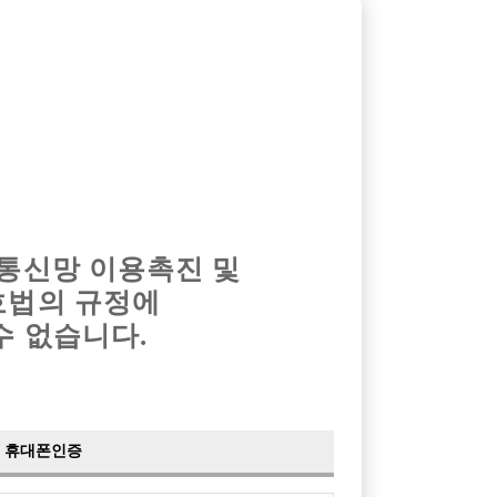
옴므알바
밤알바
회원가입
로그인
광고안내
이력서등록
마이페이지
 통신망 이용촉진 및
호법의 규정에
수 없습니다.
휴대폰인증