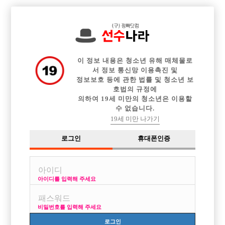

전체 구인정보
중빠 구인정보
아빠방 구인정보
웨이터 구인정보
이력서등록
이력서정보
광고안내
커뮤니티
이 정보 내용은 청소년 유해 매체물로
서 정보 통신망 이용촉진 및
정보보호 등에 관한 법률 및 청소년 보
호법의 규정에
의하여 19세 미만의 청소년은 이용할
수 없습니다.
#강서Tc4만원#당일정산#
19세 미만 나가기
작성자
익명
18-03-21 21:27
조회
3,310회
댓글
0건
로그인
휴대폰인증
목록
아이디를 입력해 주세요
강서 THE 180 MAN TC 4만원입니다. 당일정산을 원칙으로 하고있습니다.
하루10콜이상 입니다. 궁금하신거 언제든 연락주세요^^ 카톡ID the180ma
비밀번호를 입력해 주세요
n
로그인