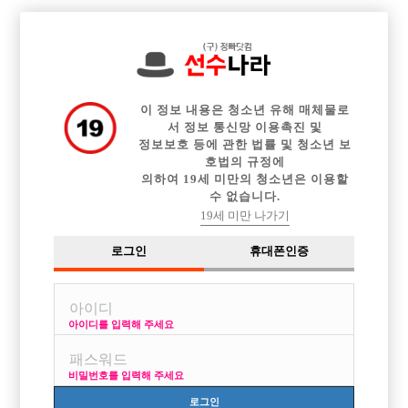

전체 구인정보
중빠 구인정보
아빠방 구인정보
웨이터 구인정보
이력서등록
이력서정보
광고안내
커뮤니티
이 정보 내용은 청소년 유해 매체물로
서 정보 통신망 이용촉진 및
정보보호 등에 관한 법률 및 청소년 보
호법의 규정에
의하여 19세 미만의 청소년은 이용할
수 없습니다.
전주에서새로오픈한w에서선수모집합니다
19세 미만 나가기
작성자
익명
18-02-24 04:24
조회
2,987회
댓글
0건
로그인
휴대폰인증
목록
아이디를 입력해 주세요
안녕하세요. 이번에저주에서 새로오프하는 W클럽입니다. 가족같이 오
래오래 일하실분들 모집합니다. 타지역분들 숙소지원가능하구요 초보
비밀번호를 입력해 주세요
자,경력자모두환영합니다. 저와같이 많은돈벌고싶은 분들은 연락부탁드
립니다. 01062221008 이폰부재시 밑에번호로연락주세요 0106222100
로그인