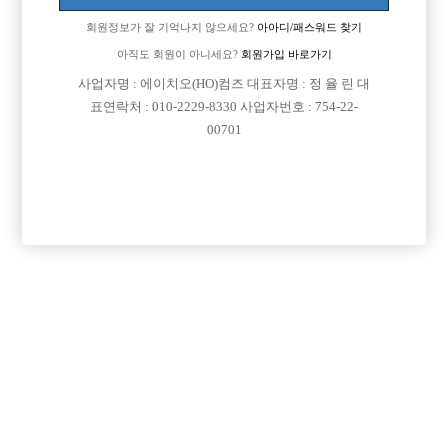
8 01039403162 부재시문자나카톡부탁드립니다(카톡:kik3162)
회원정보가 잘 기억나지 않으세요?
아아디/패스워드 찾기
아직도 회원이 아니세요?
회원가입 바로가기
사업자명 : 에이치오(HO)컴즈 대표자명 : 정 율 린 대
표연락처 : 010-2229-8330 사업자번호 : 754-22-
00701
댓글 목록
회원가입 이후 댓글 등록이 가능합니다
등록된 댓글이 없습니다.
회원가입 이후 댓글 등록이 가능합니다.
목록