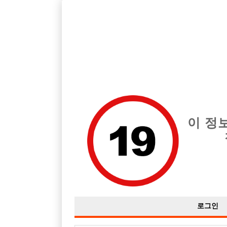
호스트바 전문 구인구직 사이트 선수나라 커뮤니티에서 다양
전체 구인정보
중빠 구인
아빠방 구
이 정
부산 전체 지역 창원 인근 일자리 구합니다.
작성자
익명
18-02-01 09:01
조회
3,062회
댓글
로그인