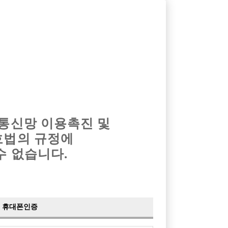
옴므알바
밤알바
회원가입
로그인
광고안내
이력서등록
마이페이지
 통신망 이용촉진 및
호법의 규정에
수 없습니다.
휴대폰인증