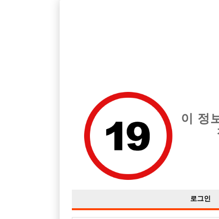
호스트바 전문 구인구직 사이트 선수나라 커뮤니티에서 다양
전체 구인정보
중빠 구인
아빠방 구
이 정
초보입니다 가능할까요??
작성자
익명
18-01-30 00:05
조회
6,020회
댓글
로그인