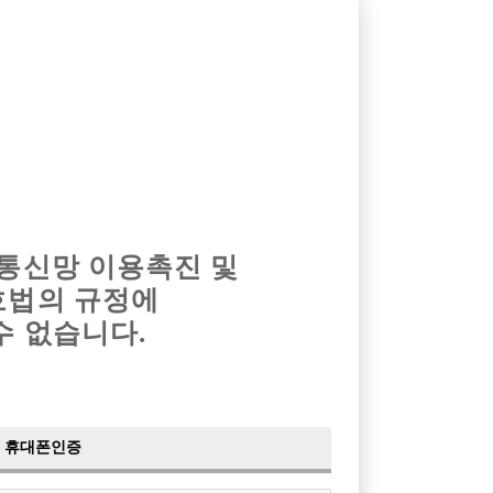
옴므알바
밤알바
회원가입
로그인
광고안내
이력서등록
마이페이지
 통신망 이용촉진 및
호법의 규정에
수 없습니다.
휴대폰인증