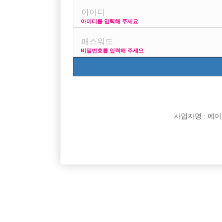
아이디를 입력해 주세요
34살 189 83이고 자신은 있는데...
비밀번호를 입력해 주세요
개인숙소되면서 장사 잘되는곳 없나요??ㅎㅎ
사업자명 : 에이치오
댓글 목록
익명 작성일
18-01-30 02:35
댓글내용 확인