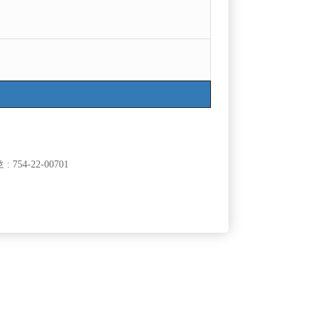
목록
착한지 등등 조언주시면 감사합니다.
754-22-00701