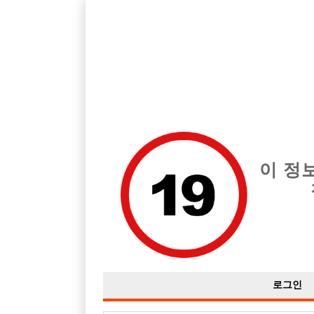
호스트바 전문 구인구직 사이트 선수나라 커뮤니티에서 다양
전체 구인정보
중빠 구인
아빠방 구
이 정
마산쪽 아빠방??
작성자
익명
18-01-25 20:49
조회
4,403회
댓글
로그인