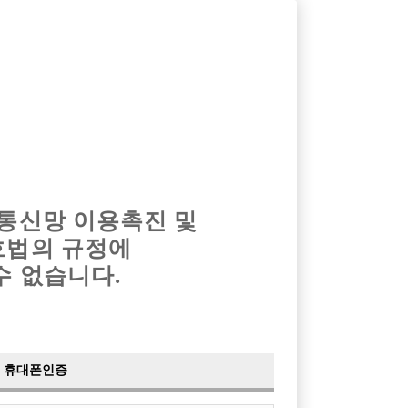
옴므알바
밤알바
회원가입
로그인
광고안내
이력서등록
마이페이지
 통신망 이용촉진 및
호법의 규정에
수 없습니다.
휴대폰인증