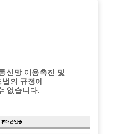
옴므알바
밤알바
회원가입
로그인
광고안내
이력서등록
마이페이지
 통신망 이용촉진 및
호법의 규정에
수 없습니다.
휴대폰인증