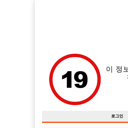
호스트바 전문 구인구직 사이트 선수나라 커뮤니티에서 다양
전체 구인정보
중빠 구인
아빠방 구
이 정
서산에는 남보도나 일할수 있는곳 있나요
작성자
익명
18-01-18 17:14
조회
2,805회
댓글
로그인