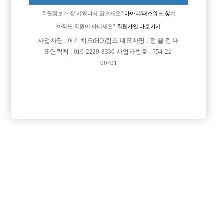
얼굴은 반반하다는소리도 듣구, 잘생겼다는 소리도 듣구, 대체적으로 남자
회원정보가 잘 기억나지 않으세요?
아아디/패스워드 찾기
답게생겼다라는 말을 많이들어요.
아직도 회원이 아니세요?
회원가입 바로가기
헌팅은 정말 셀수없을정도로 많이했는데 여자대하는스타일이 좀 점잖은
사업자명 : 에이치오(HO)컴즈 대표자명 : 정 율 린 대
스타일입니다.
표연락처 : 010-2229-8330 사업자번호 : 754-22-
00701
막 개처럼신나게 노는거 잘 못합니다. 노래도못부르고 춤도못추고...
잘 못놀아도 선수 할수있나요?
댓글 목록
회원가입 이후 댓글 등록이 가능합니다
익명 작성일
18-01-11 11:06
댓글내용 확인