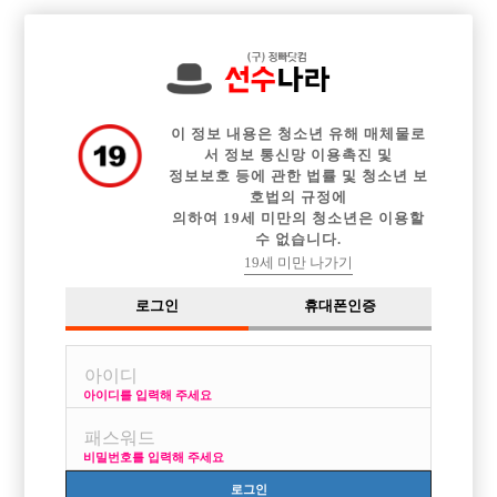

전체 구인정보
중빠 구인정보
아빠방 구인정보
웨이터 구인정보
이력서등록
이력서정보
광고안내
커뮤니티
이 정보 내용은 청소년 유해 매체물로
서 정보 통신망 이용촉진 및
정보보호 등에 관한 법률 및 청소년 보
호법의 규정에
의하여 19세 미만의 청소년은 이용할
수 없습니다.
강남권에서 선수하고싶은데 제가 잘할 수 있을까요?
19세 미만 나가기
작성자
익명
18-01-07 23:40
조회
5,773회
댓글
2건
로그인
휴대폰인증
목록
아이디를 입력해 주세요
경험 전혀 없구요.
비밀번호를 입력해 주세요
나이는 26살입니다, 신체는 183/75 구요.
로그인