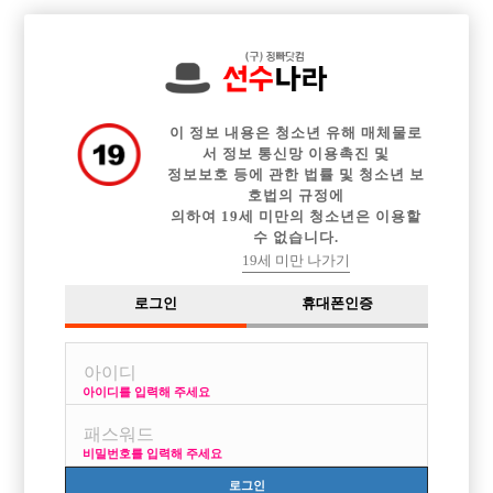

전체 구인정보
중빠 구인정보
아빠방 구인정보
웨이터 구인정보
이력서등록
이력서정보
광고안내
커뮤니티
이 정보 내용은 청소년 유해 매체물로
서 정보 통신망 이용촉진 및
정보보호 등에 관한 법률 및 청소년 보
호법의 규정에
의하여 19세 미만의 청소년은 이용할
수 없습니다.
전주 지역 경력.초보 선수모집합니다.
19세 미만 나가기
작성자
익명
17-12-22 23:10
조회
3,614회
댓글
0건
로그인
휴대폰인증
목록
아이디를 입력해 주세요
이번에 전주에서 새롭게 가계 오픈합니다 .
경력.초보 대모집중입니다.
비밀번호를 입력해 주세요
카톡 jes777 연락주세요 ~
로그인