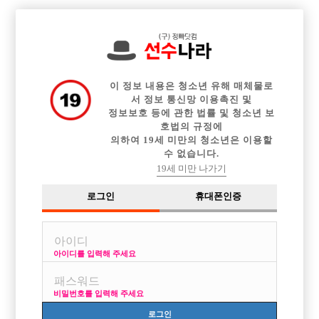

전체 구인정보
중빠 구인정보
아빠방 구인정보
웨이터 구인정보
이력서등록
이력서정보
광고안내
커뮤니티
이 정보 내용은 청소년 유해 매체물로
서 정보 통신망 이용촉진 및
정보보호 등에 관한 법률 및 청소년 보
호법의 규정에
의하여 19세 미만의 청소년은 이용할
수 없습니다.
전주 오픈가게 박스 선수구합니다 손님많고 초보대환영입니다
19세 미만 나가기
작성자
익명
17-12-16 17:39
조회
2,901회
댓글
0건
로그인
휴대폰인증
목록
아이디를 입력해 주세요
전주 오픈가게 박스 선수구합니다 손님많고 초보 대환영입니다.
비밀번호를 입력해 주세요
연락주세요 가족같이 일하실분
로그인