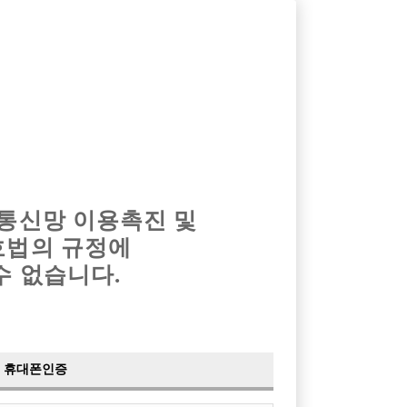
옴므알바
밤알바
회원가입
로그인
광고안내
이력서등록
마이페이지
 통신망 이용촉진 및
호법의 규정에
수 없습니다.
휴대폰인증