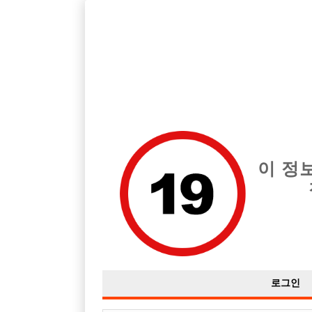
호스트바 전문 구인구직 사이트 선수나라 커뮤니티에서 다양
전체 구인정보
중빠 구인
아빠방 구
이 정
전북 익산지역 선수 소박스구합니다
작성자
익명
17-12-13 04:04
조회
2,800회
댓글
로그인