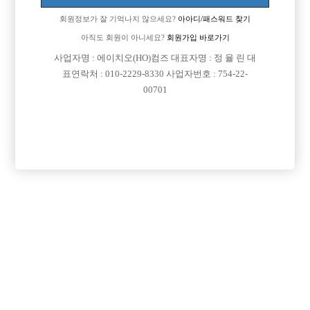
회원정보가 잘 기억나지 않으세요?
아아디/패스워드 찾기
아직도 회원이 아니세요?
회원가입 바로가기
사업자명 : 에이치오(HO)컴즈 대표자명 : 정 율 린 대
표연락처 : 010-2229-8330 사업자번호 : 754-22-
00701
댓글 목록
회원가입 이후 댓글 등록이 가능합니다
익명 작성일
17-12-02 17:11
안녕하세요 선수나라입니다. 구인정보 확인하시면 안산지역 정보
를 확인하실 수 있습니다.
목록