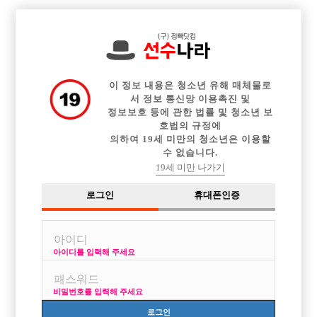

전체 구인정보
중빠 구인정보
아빠방 구인정보
웨이터 구인정보
이력서등록
이력서정보
광고안내
커뮤니티
이 정보 내용은 청소년 유해 매체물로
서 정보 통신망 이용촉진 및
정보보호 등에 관한 법률 및 청소년 보
호법의 규정에
의하여 19세 미만의 청소년은 이용할
수 없습니다.
안산사이즈
19세 미만 나가기
작성자
익명
17-12-02 12:17
조회
3,162회
댓글
1건
로그인
휴대폰인증
목록
아이디를 입력해 주세요
안산선수보도 사이즈 어때요
비밀번호를 입력해 주세요
로그인