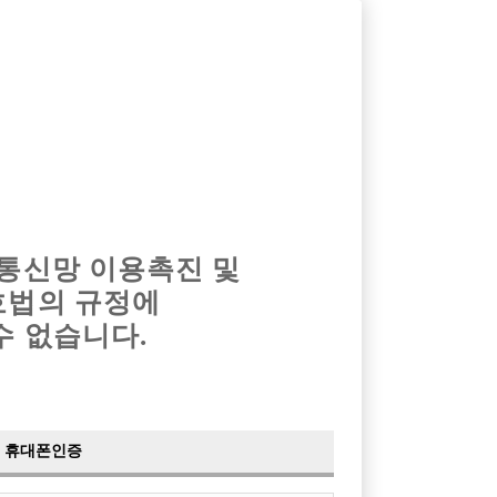
옴므알바
밤알바
회원가입
로그인
광고안내
이력서등록
마이페이지
 통신망 이용촉진 및
호법의 규정에
수 없습니다.
휴대폰인증