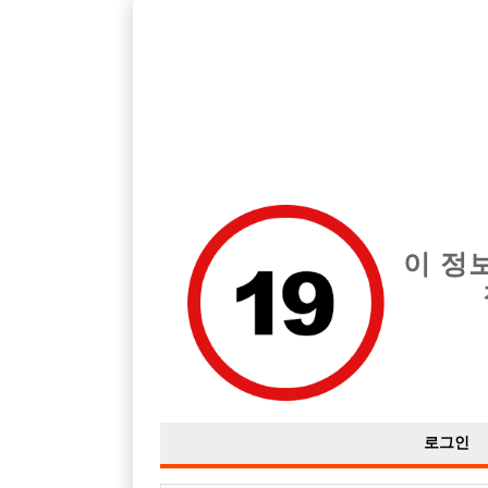
호스트바 전문 구인구직 사이트 선수나라 커뮤니티에서 다양
전체 구인정보
중빠 구인
아빠방 구
이 정
광주구해요
작성자
익명
17-10-25 13:28
조회
4,652회
댓글
로그인