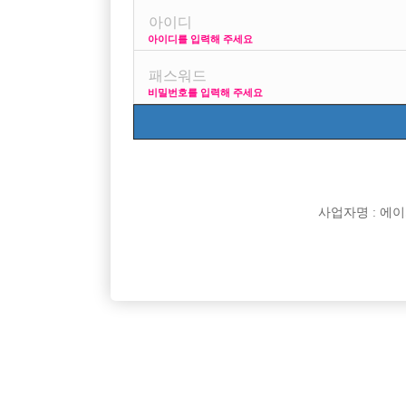
아이디를 입력해 주세요
키 174에 얼굴 못생겻다는소리는 절때안듣고요 일열심
비밀번호를 입력해 주세요
사업자명 : 에이치오
댓글 목록
익명 작성일
17-12-12 18:31
댓글내용 확인