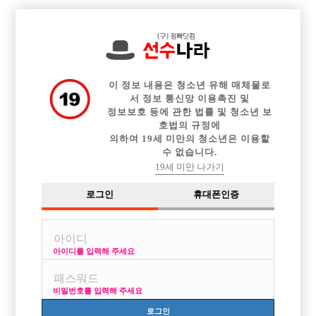

전체 구인정보
중빠 구인정보
아빠방 구인정보
웨이터 구인정보
이력서등록
이력서정보
광고안내
커뮤니티
이 정보 내용은 청소년 유해 매체물로
서 정보 통신망 이용촉진 및
정보보호 등에 관한 법률 및 청소년 보
호법의 규정에
의하여 19세 미만의 청소년은 이용할
수 없습니다.
처음인데 조언쫌
19세 미만 나가기
작성자
익명
17-10-18 01:41
조회
5,105회
댓글
3건
로그인
휴대폰인증
목록
아이디를 입력해 주세요
키178 몸무게77 나이28 뚱뚱하지도않고 딱 보통몸에 얼굴은 엄청잘생기
진않았지만 동안이고 어디가서 칭찬은듣습니다 타지사람이구요 운동을좋
비밀번호를 입력해 주세요
아해서 관리도 계속꾸준히 할계획입니다
로그인