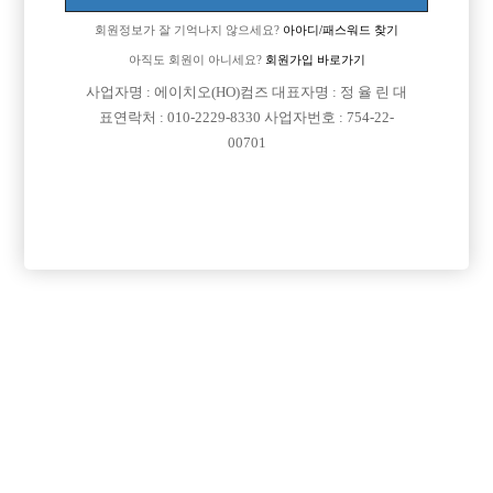
회원정보가 잘 기억나지 않으세요?
아아디/패스워드 찾기
아직도 회원이 아니세요?
회원가입 바로가기
사업자명 : 에이치오(HO)컴즈 대표자명 : 정 율 린 대
표연락처 : 010-2229-8330 사업자번호 : 754-22-
00701
댓글 목록
회원가입 이후 댓글 등록이 가능합니다
익명 작성일
17-10-18 03:17
댓글내용 확인
익명
작성일
17-10-18 10:33
방은 건대입구쪽으로잡았습니다 어디든 많이만안멀면 좋죠