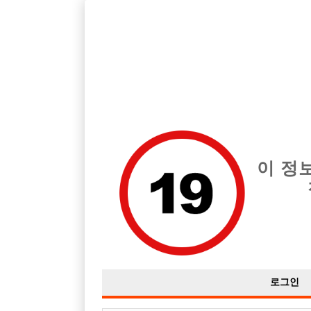
호스트바 전문 구인구직 사이트 선수나라 커뮤니티에서 다양
전체 구인정보
중빠 구인
아빠방 구
이 정
일산에서 선수하는거 괜찮나요??
작성자
익명
17-10-08 14:46
조회
3,191회
댓글
로그인