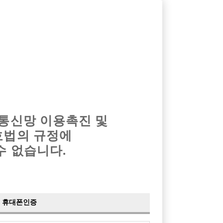
옴므알바
밤알바
회원가입
로그인
광고안내
이력서등록
마이페이지
 통신망 이용촉진 및
호법의 규정에
수 없습니다.
휴대폰인증