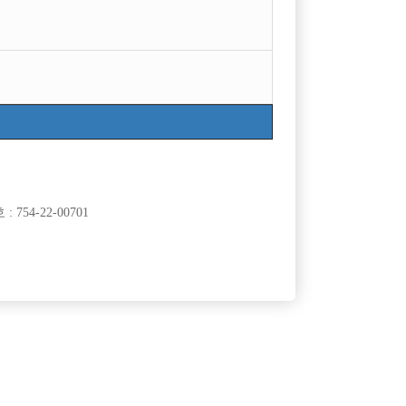
목록
754-22-00701
 심하니 일산이나 인천, 수원등으로 많이들 넘어가는