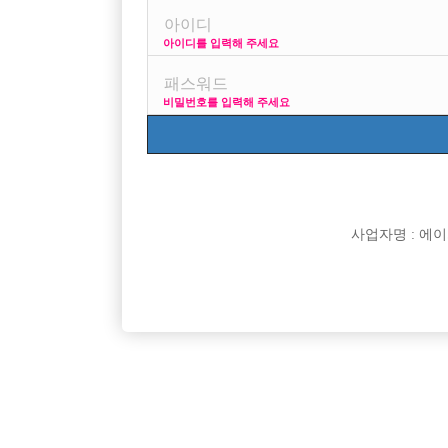
아이디를 입력해 주세요
외모 키 말빨을 떠나서 일산에는 호빠 그닥 유명하지 않치
비밀번호를 입력해 주세요
사업자명 : 에이치오
댓글 목록
익명 작성일
17-10-12 02:25
안녕하세요 선수나라입니다 ㅎㅎ 요즘 저희 구인정보
추세이기도 하구요.