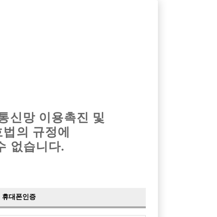
옴므알바
밤알바
회원가입
로그인
광고안내
이력서등록
마이페이지
 통신망 이용촉진 및
호법의 규정에
수 없습니다.
휴대폰인증