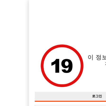
호스트바 전문 구인구직 사이트 선수나라 커뮤니티에서 다양
전체 구인정보
중빠 구인
아빠방 구
이 정
해외선수
작성자
익명
17-09-21 18:17
조회
3,155회
댓글
로그인