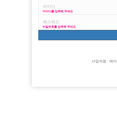
아이디를 입력해 주세요
나이는 37세구요 외모 평균 키168/60 정도인데
평택 송탄 수원 천안쪽으로 일 할수 잇는곳 찾습니다.
비밀번호를 입력해 주세요
사업자명 : 에이치오
댓글 목록
익명 작성일
17-09-21 18:42
할 수있는 곳이야 위 세곳중이라면 수원이 가장 좋
그 작은키에 외모까지 평범이면 그냥 다른일 알아보