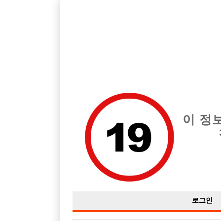
호스트바 전문 구인구직 사이트 선수나라 커뮤니티에서 다양
전체 구인정보
중빠 구인
아빠방 구
이 정
아빠방
작성자
익명
17-09-21 16:14
조회
5,236회
댓글
로그인