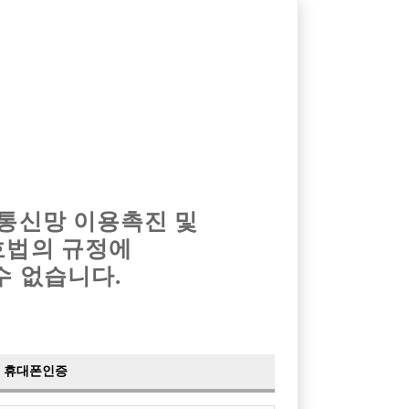
옴므알바
밤알바
회원가입
로그인
광고안내
이력서등록
마이페이지
 통신망 이용촉진 및
호법의 규정에
수 없습니다.
휴대폰인증