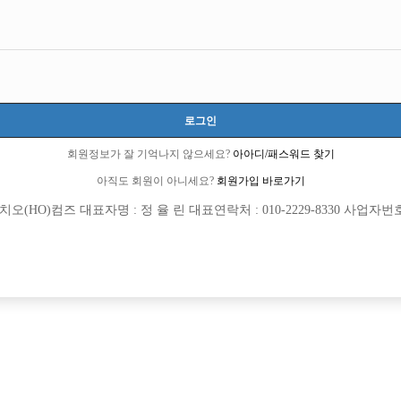
로그인
회원정보가 잘 기억나지 않으세요?
아아디/패스워드 찾기
아직도 회원이 아니세요?
회원가입 바로가기
(HO)컴즈 대표자명 : 정 율 린 대표연락처 : 010-2229-8330 사업자번호 : 
회원가입 이후 댓글 등록이 가능합니다
고 수원선수들 사이즈도 괜찮은편
세요 매일 쓰레기 꽁치고 자기돈쓰다가 그냥 없어질 케이스중 하나같으