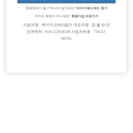
회원정보가 잘 기억나지 않으세요?
아아디/패스워드 찾기
[이 게시물은 선수나라님에 의해 2017-08-04 04:12:26 큐엔에이임시에서
이동 됨]
아직도 회원이 아니세요?
회원가입 바로가기
사업자명 : 에이치오(HO)컴즈 대표자명 : 정 율 린 대
[이 게시물은 선수나라님에 의해 2017-08-04 04:27:17 선수경험담에서 이
표연락처 : 010-2229-8330 사업자번호 : 754-22-
동 됨]
00701
댓글 목록
회원가입 이후 댓글 등록이 가능합니다
익명 작성일
15-12-28 15:54
아무래도 결혼했다고 하면은 나라도 싫을거 같은데...그냥 본인만
말안하고 있으면 될거 같아요!!
익명 작성일
15-12-28 15:55