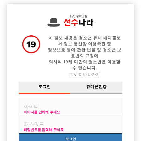

전체 구인정보
중빠 구인정보
아빠방 구인정보
웨이터 구인정보
이력서등록
이력서정보
광고안내
커뮤니티
이 정보 내용은 청소년 유해 매체물로
서 정보 통신망 이용촉진 및
정보보호 등에 관한 법률 및 청소년 보
호법의 규정에
의하여 19세 미만의 청소년은 이용할
수 없습니다.
유부남인데요 일할수있나요?
19세 미만 나가기
작성자
익명
15-12-28 15:43
조회
2,843회
댓글
4건
로그인
휴대폰인증
목록
아이디를 입력해 주세요
32살이구요 회사다니다가 사정이 생겨서 그만두었는데 취업할려고 하니
엄청 힘드네요ㅠ 그래서 취업하는동안 알바로
비밀번호를 입력해 주세요
일좀하고 싶은데 가능할까요? 그냥 결혼한거 숨기고 일해야 되는
거???????
로그인