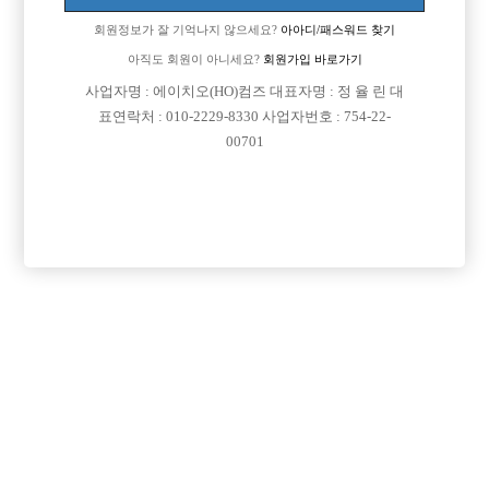
이동 됨]
회원정보가 잘 기억나지 않으세요?
아아디/패스워드 찾기
[이 게시물은 선수나라님에 의해 2017-08-04 04:26:55 선수경험담에서 이
아직도 회원이 아니세요?
회원가입 바로가기
동 됨]
사업자명 : 에이치오(HO)컴즈 대표자명 : 정 율 린 대
표연락처 : 010-2229-8330 사업자번호 : 754-22-
00701
댓글 목록
회원가입 이후 댓글 등록이 가능합니다
익명 작성일
16-01-17 13:40
주말만 하면 지명잡기도 어렵고 ... 일하는 사람끼리 친해지기도 어
렵죠 인맥 꽤 중요합니다.
다만 잠깐하다 그만둘꺼면 개인플레이해도 머 그닦 상관은 없긴해
요
주말만 하는애들도 있습니다. 근데 정말 눈에 띄는 사이즈안되면
힘들어요 벌이