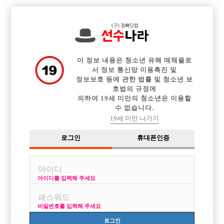

전체 구인정보
중빠 구인정보
아빠방 구인정보
웨이터 구인정보
이력서등록
이력서정보
광고안내
커뮤니티
이 정보 내용은 청소년 유해 매체물로
서 정보 통신망 이용촉진 및
정보보호 등에 관한 법률 및 청소년 보
호법의 규정에
의하여 19세 미만의 청소년은 이용할
수 없습니다.
주말만 출근하는가게도있을까요?
19세 미만 나가기
작성자
익명
16-01-17 09:26
조회
2,936회
댓글
1건
로그인
휴대폰인증
목록
아이디를 입력해 주세요
30인데 회사생활을하고있어서 그런데...
주말만출근해선 초이스고 머고 용돈벌이도안되겠죠?
비밀번호를 입력해 주세요
[이 게시물은 선수나라님에 의해 2017-08-04 04:12:26 큐엔에이임시에서
로그인