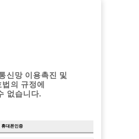
옴므알바
밤알바
회원가입
로그인
광고안내
이력서등록
마이페이지
 통신망 이용촉진 및
호법의 규정에
수 없습니다.
휴대폰인증