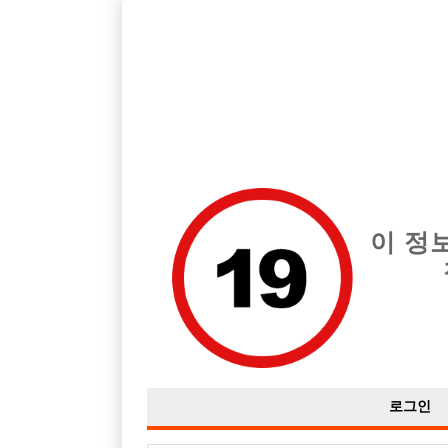
호스트바 전문 구인구직 사이트 선수나라 커뮤니티에서 다양
전체 구인정보
중빠 구인
아빠방 구
이 정
질문여
작성자
익명
16-02-05 04:19
조회
2,280회
댓글
로그인