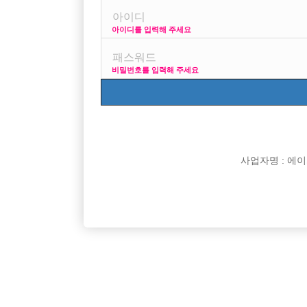
아이디를 입력해 주세요
이태원에서 일해봣구여
강남넘어가고싶은데
비밀번호를 입력해 주세요
얼굴은 서강준 닮았단 소리 들어여
문제는 제가 남자나 트젠은 상대 잘해주는데
여자랑 말섞기가 힘든데 말빨이 많이 중요한가여..
[이 게시물은 선수나라님에 의해 2017-08-04 04:12:2
사업자명 : 에이치오
[이 게시물은 선수나라님에 의해 2017-08-04 04:26:4
댓글 목록
익명 작성일
16-02-05 14:52