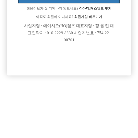
제가 일대일로는 말을 잘하는편인데 앞에나와서 그런거 하는건 아직 용기
회원정보가 잘 기억나지 않으세요?
아아디/패스워드 찾기
가 나지 않는데 선수일시작하기전에 준비를 좀해야되겠죠?????
아직도 회원이 아니세요?
회원가입 바로가기
[이 게시물은 선수나라님에 의해 2017-08-04 04:12:26 큐엔에이임시에서
사업자명 : 에이치오(HO)컴즈 대표자명 : 정 율 린 대
이동 됨]
표연락처 : 010-2229-8330 사업자번호 : 754-22-
00701
[이 게시물은 선수나라님에 의해 2017-08-04 04:26:47 선수경험담에서 이
동 됨]
댓글 목록
회원가입 이후 댓글 등록이 가능합니다
익명 작성일
16-01-21 12:59
요즘 그런거 하다가 같이 일하는선수들한테 따당함ㅋㅋㅋㅋㅋㅋ
ㅋ