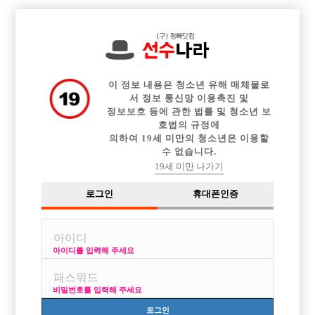

전체 구인정보
중빠 구인정보
아빠방 구인정보
웨이터 구인정보
이력서등록
이력서정보
광고안내
커뮤니티
이 정보 내용은 청소년 유해 매체물로
서 정보 통신망 이용촉진 및
정보보호 등에 관한 법률 및 청소년 보
호법의 규정에
의하여 19세 미만의 청소년은 이용할
수 없습니다.
초짜입니다 질문좀할게요!!
19세 미만 나가기
작성자
익명
16-01-21 12:58
조회
2,751회
댓글
5건
로그인
휴대폰인증
목록
아이디를 입력해 주세요
선수일시작하기전에 여기저기 사이트에 글올라오는거 보고 눈팅중입니다
ㅎ 다른건 특별히 궁금한건 없는데 초이스할때
비밀번호를 입력해 주세요
영화나 드라마 처럼 자기피알해야 되나요?? 예를들면 웃겨준다거나 옷을
벗든다거나 이런거 해야되나요????
로그인