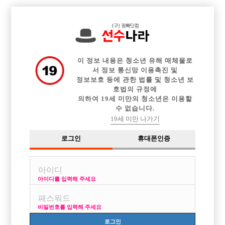

전체 구인정보
중빠 구인정보
아빠방 구인정보
웨이터 구인정보
이력서등록
이력서정보
광고안내
커뮤니티
이 정보 내용은 청소년 유해 매체물로
서 정보 통신망 이용촉진 및
정보보호 등에 관한 법률 및 청소년 보
호법의 규정에
의하여 19세 미만의 청소년은 이용할
수 없습니다.
아빠쪽 일을 좀 구해 보고싶은데 ..
19세 미만 나가기
작성자
익명
16-04-11 01:05
조회
2,481회
댓글
1건
로그인
휴대폰인증
목록
아이디를 입력해 주세요
아빠방쪽으로 일을 구해보고 싶은데 광주쪽에 있나용?
비밀번호를 입력해 주세요
[이 게시물은 선수나라님에 의해 2017-08-04 04:12:26 큐엔에이임시에서
이동 됨]
로그인