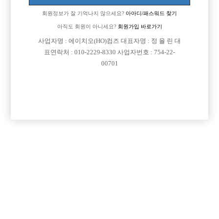
회원정보가 잘 기억나지 않으세요?
아아디/패스워드 찾기
[이 게시물은 선수나라님에 의해 2017-08-04 04:26:13 선수경험담에서 이
동 됨]
아직도 회원이 아니세요?
회원가입 바로가기
사업자명 : 에이치오(HO)컴즈 대표자명 : 정 율 린 대
표연락처 : 010-2229-8330 사업자번호 : 754-22-
00701
댓글 목록
회원가입 이후 댓글 등록이 가능합니다
익명 작성일
16-04-14 10:26
경기도 광주요?
목록