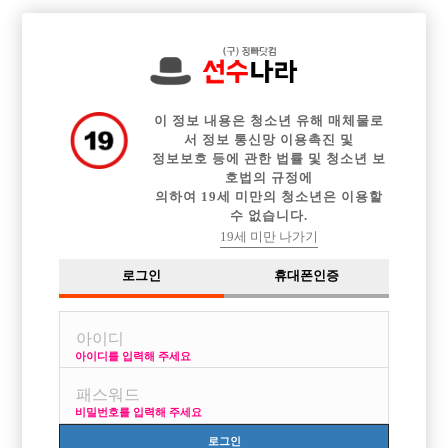

전체 구인정보
중빠 구인정보
아빠방 구인정보
웨이터 구인정보
이력서등록
이력서정보
광고안내
커뮤니티
이 정보 내용은 청소년 유해 매체물로
서 정보 통신망 이용촉진 및
정보보호 등에 관한 법률 및 청소년 보
호법의 규정에
의하여 19세 미만의 청소년은 이용할
수 없습니다.
경기남부
19세 미만 나가기
작성자
익명
16-05-03 20:37
조회
2,538회
댓글
3건
로그인
휴대폰인증
목록
아이디를 입력해 주세요
괜찮은 가게 알게되서 가보려합니다
분당쪽 사시는 분들 같이가볼분
비밀번호를 입력해 주세요
전화주세요 초보도 좋아요
010 7476 393구
로그인