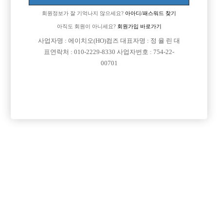
회원정보가 잘 기억나지 않으세요?
아아디/패스워드 찾기
[이 게시물은 선수나라님에 의해 2017-08-04 04:12:26 큐엔에이임시에서
이동 됨]
아직도 회원이 아니세요?
회원가입 바로가기
사업자명 : 에이치오(HO)컴즈 대표자명 : 정 율 린 대
[이 게시물은 선수나라님에 의해 2017-08-04 04:26:01 선수경험담에서 이
표연락처 : 010-2229-8330 사업자번호 : 754-22-
동 됨]
00701
댓글 목록
회원가입 이후 댓글 등록이 가능합니다
익명 작성일
16-05-04 00:39
어디쪽 가게 말씀하시는건가요?? 저 아직 일해본적이 없어서요 ㅠ
ㅠ
익명 작성일
16-05-09 04:29