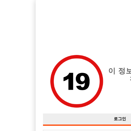
호스트바 전문 구인구직 사이트 선수나라 커뮤니티에서 다양
전체 구인정보
중빠 구인
아빠방 구
이 정
호빠랑 노래방? 은 다른건가요?
작성자
익명
16-04-26 11:18
조회
3,200회
댓글
로그인