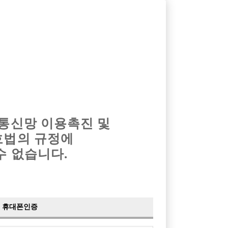
옴므알바
밤알바
회원가입
로그인
광고안내
이력서등록
마이페이지
 통신망 이용촉진 및
호법의 규정에
수 없습니다.
휴대폰인증