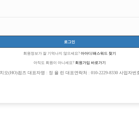
?
로그인
6 큐엔에이임시에서 이동 됨]
회원정보가 잘 기억나지 않으세요?
아아디/패스워드 찾기
1 선수경험담에서 이동 됨]
아직도 회원이 아니세요?
회원가입 바로가기
(HO)컴즈 대표자명 : 정 율 린 대표연락처 : 010-2229-8330 사업자번호 : 
회원가입 이후 댓글 등록이 가능합니다
면되요
 하는게 일반적인 호빠고 나중에 생긴게