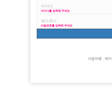
아이디를 입력해 주세요
호스트바랑 노래방은 다른가요
노래방은 어디 다른대서 대기하다가 차타고 가는건가요
비밀번호를 입력해 주세요
[이 게시물은 선수나라님에 의해 2017-08-04 04:12:2
[이 게시물은 선수나라님에 의해 2017-08-04 04:26:0
사업자명 : 에이치오
댓글 목록
익명 작성일
16-04-26 13:28
음 다르다는 것보단 그냥 콜이란게 파생된거라고 보
기본적으로 가게에서 대기하다 손님오면 초이스보고