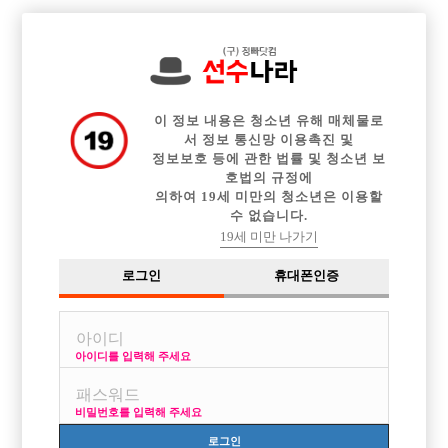

전체 구인정보
중빠 구인정보
아빠방 구인정보
웨이터 구인정보
이력서등록
이력서정보
광고안내
커뮤니티
이 정보 내용은 청소년 유해 매체물로
서 정보 통신망 이용촉진 및
정보보호 등에 관한 법률 및 청소년 보
호법의 규정에
의하여 19세 미만의 청소년은 이용할
수 없습니다.
호빠 제의를 받았는데 이거 뭔가요?
19세 미만 나가기
작성자
익명
16-04-26 00:00
조회
4,255회
댓글
2건
로그인
휴대폰인증
목록
아이디를 입력해 주세요
주말에 친구들이랑 카페에서 만나서 이야기 하고있었는데
비밀번호를 입력해 주세요
어떤 남자분이 저희 자리로 오시더니
갑자기 제게 말을 거시더라구요,
로그인