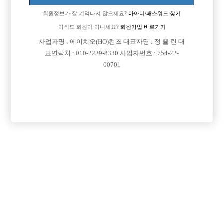
회원정보가 잘 기억나지 않으세요?
아아디/패스워드 찾기
"아까부터 보고있었는데 이미지가 되게 괜찮으셔서 그런데 혹시 일 해보
실 생각있으시면 명함보시구 연락주세요. ^^"
아직도 회원이 아니세요?
회원가입 바로가기
사업자명 : 에이치오(HO)컴즈 대표자명 : 정 율 린 대
이렇게 말씀하시면서 저한테 호빠 명함 한장을 주시더라구요...
표연락처 : 010-2229-8330 사업자번호 : 754-22-
대표이사 이름이랑 핸드폰 번호 써있고...
00701
그래서 제가 무슨 일인데요? 물으니
"호스트바 일이구요. 기본급 300~600입니다. 생각해보시구 연락주세요 ^
^" 일케 말씀하시면서 가시더라구요.
평소
훈훈하다는 소리 자주 듣는편이긴 한데 이렇게 갑작스럽게 저런 제의를 받
으니 신기하기도하고...
지역은 강남인데요.
기본급 300~600이면 선수를 말한건가요 웨이터를 말한건가요?
호빠나 이런 유흥에 대해 아는게 하나도 없어요..