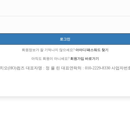
ㅋ
로그인
회원정보가 잘 기억나지 않으세요?
아아디/패스워드 찾기
6 큐엔에이임시에서 이동 됨]
아직도 회원이 아니세요?
회원가입 바로가기
4 선수경험담에서 이동 됨]
(HO)컴즈 대표자명 : 정 율 린 대표연락처 : 010-2229-8330 사업자번호 : 
회원가입 이후 댓글 등록이 가능합니다
 좀 보는 곳 소수가게 제외하고