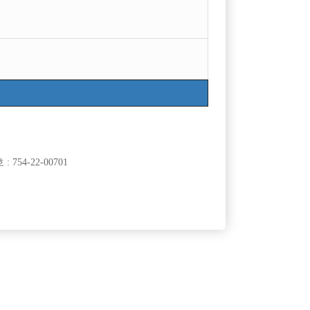
수정
삭제
목록
754-22-00701