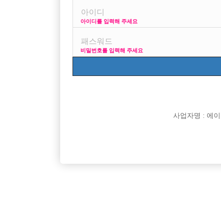
아이디를 입력해 주세요
머따로 준비할거잇나여?
처음면접보러가는데 ㅠ
비밀번호를 입력해 주세요
그냥 조금이라도 잘생겨보이게(?) 가면되려나 ㅜㅜㅜㅜ
머 꼭 하는 질문같은건 따로 없죠??
[이 게시물은 선수나라님에 의해 2017-08-04 04:12:2
[이 게시물은 선수나라님에 의해 2017-08-04 04:25:2
사업자명 : 에이치오
댓글 목록
익명 작성일
16-05-13 20:42
없어요
사실 면접이랄께 있나요 그냥 인사치레지 정말 사이즈