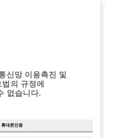
옴므알바
밤알바
회원가입
로그인
광고안내
이력서등록
마이페이지
 통신망 이용촉진 및
호법의 규정에
수 없습니다.
휴대폰인증