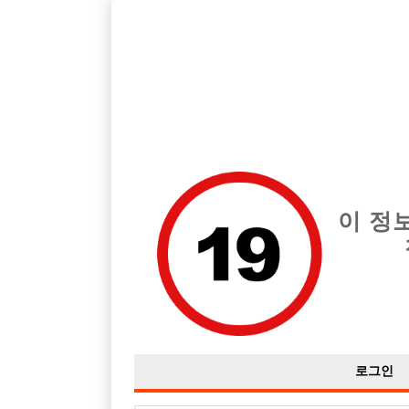
호스트바 전문 구인구직 사이트 선수나라 커뮤니티에서 다양
전체 구인정보
중빠 구인
아빠방 구
이 정
면접보러갈때
작성자
익명
16-05-13 16:10
조회
4,087회
댓글
로그인