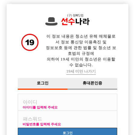

전체 구인정보
중빠 구인정보
아빠방 구인정보
웨이터 구인정보
이력서등록
이력서정보
광고안내
커뮤니티
이 정보 내용은 청소년 유해 매체물로
서 정보 통신망 이용촉진 및
정보보호 등에 관한 법률 및 청소년 보
호법의 규정에
의하여 19세 미만의 청소년은 이용할
수 없습니다.
선수구하기가 종나게 힘들어요
19세 미만 나가기
작성자
익명
16-05-25 21:39
조회
2,865회
댓글
3건
로그인
휴대폰인증
목록
아이디를 입력해 주세요
경남 촌이라ㅓ
선수가 종나게 안구해져요 어째야될까요
비밀번호를 입력해 주세요
[이 게시물은 선수나라님에 의해 2017-08-04 04:12:26 큐엔에이임시에서
로그인