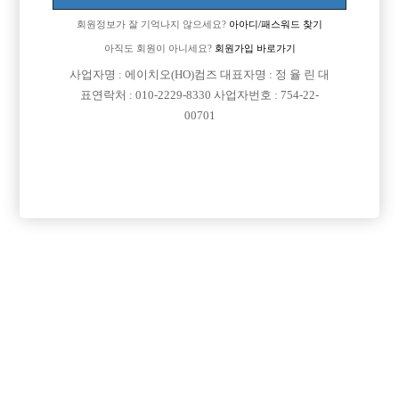
이동 됨]
회원정보가 잘 기억나지 않으세요?
아아디/패스워드 찾기
[이 게시물은 선수나라님에 의해 2017-08-04 04:25:10 선수경험담에서 이
아직도 회원이 아니세요?
회원가입 바로가기
동 됨]
사업자명 : 에이치오(HO)컴즈 대표자명 : 정 율 린 대
표연락처 : 010-2229-8330 사업자번호 : 754-22-
00701
댓글 목록
회원가입 이후 댓글 등록이 가능합니다
익명 작성일
16-05-26 10:55
ㅋㅋㅋ경남어디시길래 선수들 친구라도좀....ㅋㅋㅋㅋ
익명 작성일
16-06-02 23:56
01088786489연락좀 줘요^^