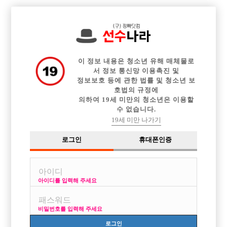

전체 구인정보
중빠 구인정보
아빠방 구인정보
웨이터 구인정보
이력서등록
이력서정보
광고안내
커뮤니티
이 정보 내용은 청소년 유해 매체물로
서 정보 통신망 이용촉진 및
정보보호 등에 관한 법률 및 청소년 보
호법의 규정에
의하여 19세 미만의 청소년은 이용할
수 없습니다.
생초보입니다
19세 미만 나가기
작성자
익명
16-05-22 19:17
조회
2,728회
댓글
3건
로그인
휴대폰인증
목록
아이디를 입력해 주세요
25 /174 / 60
비밀번호를 입력해 주세요
얼굴은 상타
로그인