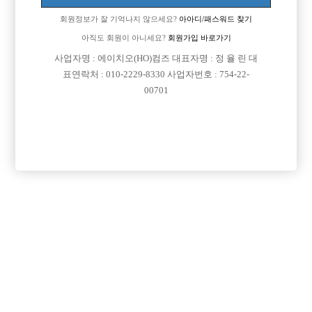
여자랑 말 잘섞는데
회원정보가 잘 기억나지 않으세요?
아아디/패스워드 찾기
맥주 소주를 못하고
양주는 한병마십니다 ㅠㅠ
아직도 회원이 아니세요?
회원가입 바로가기
이정도면 ...가능은할까요 벌이
사업자명 : 에이치오(HO)컴즈 대표자명 : 정 율 린 대
표연락처 : 010-2229-8330 사업자번호 : 754-22-
[이 게시물은 선수나라님에 의해 2017-08-04 04:12:26 큐엔에이임시에서
00701
이동 됨]
[이 게시물은 선수나라님에 의해 2017-08-04 04:25:10 선수경험담에서 이
동 됨]
댓글 목록
회원가입 이후 댓글 등록이 가능합니다
익명 작성일
16-05-22 21:40
글로 얼굴이 상타라고 해도 감이 안오지요
자기 자신이 느끼기에 상타인지 남들이 보는 기준인지도 모호하고