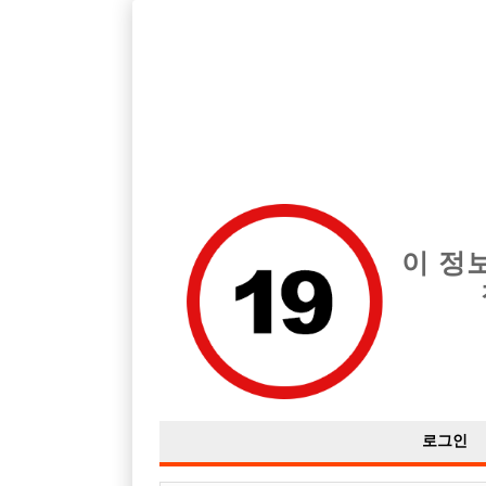
호스트바 전문 구인구직 사이트 선수나라 커뮤니티에서 다양
전체 구인정보
중빠 구인
아빠방 구
이 정
쌩초보 같이 하실분
작성자
익명
16-05-22 06:08
조회
2,889회
댓글
로그인