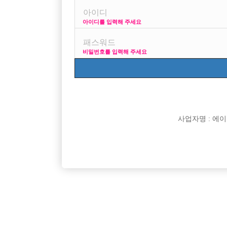
아이디를 입력해 주세요
6월 중순부터 생각중인데...
사이즈 평범하구요 . 쌩초에요~ 나이 26
비밀번호를 입력해 주세요
지역 서울
[이 게시물은 선수나라님에 의해 2017-08-04 04:12:2
[이 게시물은 선수나라님에 의해 2017-08-04 04:25:1
사업자명 : 에이치오
댓글 목록
익명 작성일
16-05-22 19:16
카톡아이디좀남겨주세요