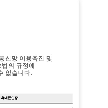
옴므알바
밤알바
회원가입
로그인
광고안내
이력서등록
마이페이지
 통신망 이용촉진 및
호법의 규정에
수 없습니다.
휴대폰인증