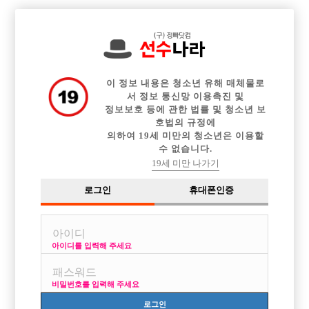

전체 구인정보
중빠 구인정보
아빠방 구인정보
웨이터 구인정보
이력서등록
이력서정보
광고안내
커뮤니티
이 정보 내용은 청소년 유해 매체물로
서 정보 통신망 이용촉진 및
정보보호 등에 관한 법률 및 청소년 보
호법의 규정에
의하여 19세 미만의 청소년은 이용할
수 없습니다.
경기일산
19세 미만 나가기
작성자
익명
16-05-19 16:48
조회
2,774회
댓글
1건
로그인
휴대폰인증
목록
아이디를 입력해 주세요
일산은 다 보도선수? 라는데 맞나요?
비밀번호를 입력해 주세요
[이 게시물은 선수나라님에 의해 2017-08-04 04:12:26 큐엔에이임시에서
이동 됨]
로그인