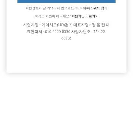
회원정보가 잘 기억나지 않으세요?
아아디/패스워드 찾기
[이 게시물은 선수나라님에 의해 2017-08-04 04:25:10 선수경험담에서 이
동 됨]
아직도 회원이 아니세요?
회원가입 바로가기
사업자명 : 에이치오(HO)컴즈 대표자명 : 정 율 린 대
표연락처 : 010-2229-8330 사업자번호 : 754-22-
00701
댓글 목록
회원가입 이후 댓글 등록이 가능합니다
익명 작성일
16-05-20 12:23
그렇다고들엇는데요?
목록