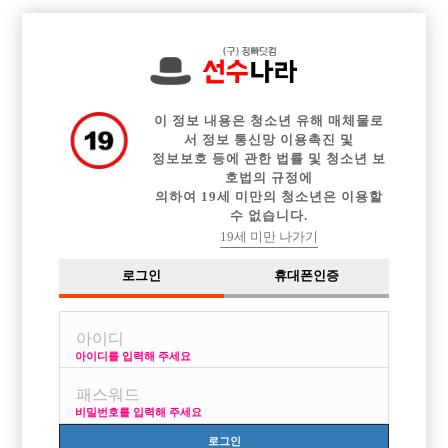

전체 구인정보
중빠 구인정보
아빠방 구인정보
웨이터 구인정보
이력서등록
이력서정보
광고안내
커뮤니티
이 정보 내용은 청소년 유해 매체물로
서 정보 통신망 이용촉진 및
정보보호 등에 관한 법률 및 청소년 보
호법의 규정에
의하여 19세 미만의 청소년은 이용할
수 없습니다.
같이 일하실분 서울요
19세 미만 나가기
작성자
익명
16-05-16 19:51
조회
2,765회
댓글
0건
로그인
휴대폰인증
목록
아이디를 입력해 주세요
부산에서하다가
무작정 서울왓는데
비밀번호를 입력해 주세요
실장님이 잘밀어주셔서
초이스도 잘되고
로그인