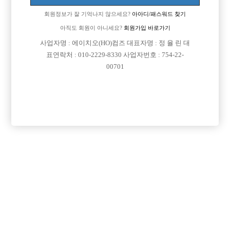
돈벌이도 잘되는것같아요
회원정보가 잘 기억나지 않으세요?
아아디/패스워드 찾기
숙소도있고ㅋ...
아직도 회원이 아니세요?
회원가입 바로가기
같이하실분 카톡 주세요 sc5538
사업자명 : 에이치오(HO)컴즈 대표자명 : 정 율 린 대
표연락처 : 010-2229-8330 사업자번호 : 754-22-
[이 게시물은 선수나라님에 의해 2017-08-04 04:12:26 큐엔에이임시에서
00701
이동 됨]
[이 게시물은 선수나라님에 의해 2017-08-04 04:25:10 선수경험담에서 이
동 됨]
댓글 목록
회원가입 이후 댓글 등록이 가능합니다
등록된 댓글이 없습니다.
회원가입 이후 댓글 등록이 가능합니다.